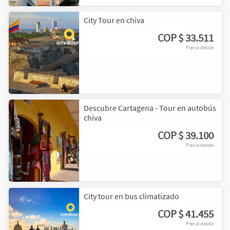
2
9
City Tour en chiva
COP
$ 33.511
Precio desde
Descubre Cartagena - Tour en autobús
chiva
COP
$ 39.100
Precio desde
City tour en bus climatizado
COP
$ 41.455
Precio desde