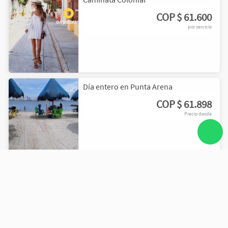
COP
$ 61.600
por servicio
Día entero en Punta Arena
COP
$ 61.898
Precio desde
Cartagena por la noche con frito típico
COP
$ 68.434
Precio desde