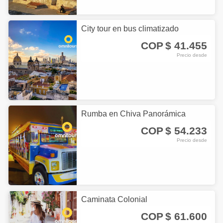
2
City tour en bus climatizado
COP
$ 41.455
Precio desde
Rumba en Chiva Panorámica
COP
$ 54.233
Precio desde
Caminata Colonial
COP
$ 61.600