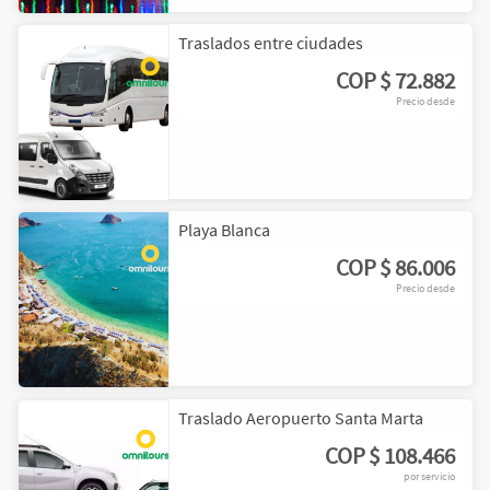
2
9
Traslados entre ciudades
COP
$ 72.882
Precio desde
Playa Blanca
COP
$ 86.006
Precio desde
Traslado Aeropuerto Santa Marta
COP
$ 108.466
por servicio