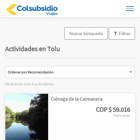
Nueva búsqueda
Filtrar
Actividades en Tolu
Mostrando 6 de 6 actividades
2
Ciénaga de la Caimanera
COP
$ 59.016
Precio desde