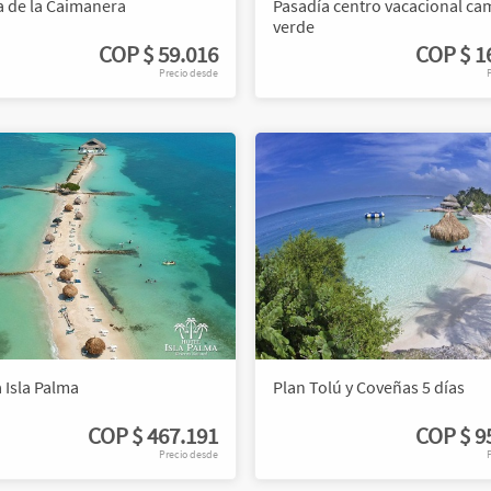
 de la Caimanera
Pasadía centro vacacional ca
verde
COP
$ 59.016
COP
$ 1
Precio desde
 Isla Palma
Plan Tolú y Coveñas 5 días
COP
$ 467.191
COP
$ 9
Precio desde