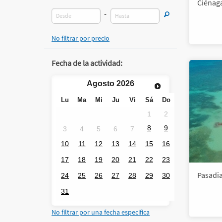
Ciénaga
-
No filtrar por precio
Fecha de la actividad:
Agosto
2026
Lu
Ma
Mi
Ju
Vi
Sá
Do
1
2
8
9
3
4
5
6
7
10
11
12
13
14
15
16
17
18
19
20
21
22
23
Pasadia
24
25
26
27
28
29
30
31
No filtrar por una fecha especifica