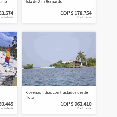
mino
Isla de San Bernardo
63.574
COP
$ 178.754
Precio desde
Precio desde
Coveñas 4 días con traslados desde
Tolú
50.445
COP
$ 962.410
Precio desde
Precio desde